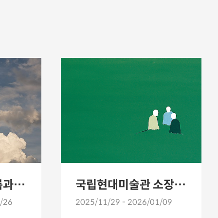
김강 사진展 《구름과 하늘》
국립현대미술관 소장품전《겨울이 오면, 봄이 멀지 않으니》
/26
2025/11/29 - 2026/01/09